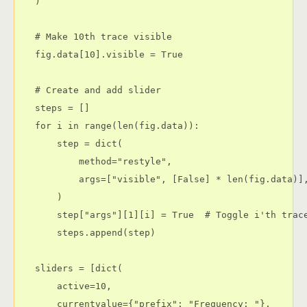
)

# Make 10th trace visible

fig.data[10].visible = True

# Create and add slider

steps = []

for i in range(len(fig.data)):

    step = dict(

        method="restyle",

        args=["visible", [False] * len(fig.data)],
    )

    step["args"][1][i] = True  # Toggle i'th trace
    steps.append(step)

sliders = [dict(

    active=10,

    currentvalue={"prefix": "Frequency: "},
