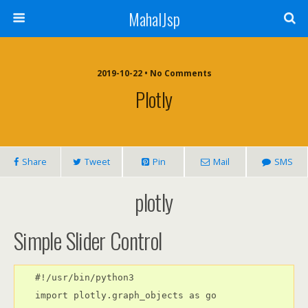
MahalJsp
2019-10-22 • No Comments
Plotly
Share
Tweet
Pin
Mail
SMS
plotly
Simple Slider Control
#!/usr/bin/python3

import plotly.graph_objects as go
