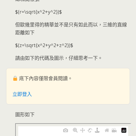
$(r=\sqrt{x^2+y^2})$
但歐幾里得的精華並不是只有如此而以，三維的直線
距離如下
$(z=\sqrt{x^2+y^2+z^2})$
請由如下的代碼及圖示，仔細思考一下。
底下內容僅限會員閱讀。
立即登入
圖形如下