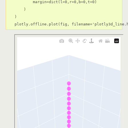
        margin=dict(l=0,r=0,b=0,t=0)

    )

)

plotly.offline.plot(fig, filename='plotly3d_line.