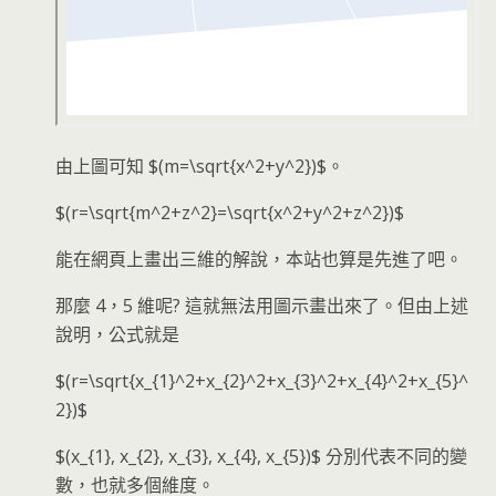
由上圖可知 $(m=\sqrt{x^2+y^2})$。
$(r=\sqrt{m^2+z^2}=\sqrt{x^2+y^2+z^2})$
能在網頁上畫出三維的解說，本站也算是先進了吧。
那麼 4，5 維呢? 這就無法用圖示畫出來了。但由上述
說明，公式就是
$(r=\sqrt{x_{1}^2+x_{2}^2+x_{3}^2+x_{4}^2+x_{5}^
2})$
$(x_{1}, x_{2}, x_{3}, x_{4}, x_{5})$ 分別代表不同的變
數，也就多個維度。