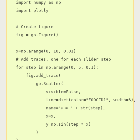
import numpy as np

import plotly

# Create figure

fig = go.Figure()

x=np.arange(0, 10, 0.01)

# Add traces, one for each slider step

for step in np.arange(0, 5, 0.1):

    fig.add_trace(

        go.Scatter(

            visible=False,

            line=dict(color="#00CED1", width=6),

            name="𝜈 = " + str(step),

            x=x,

            y=np.sin(step * x)

        )
