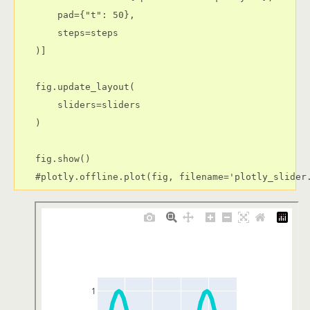
    pad={"t": 50},

    steps=steps

)]

fig.update_layout(

    sliders=sliders

)

fig.show()
