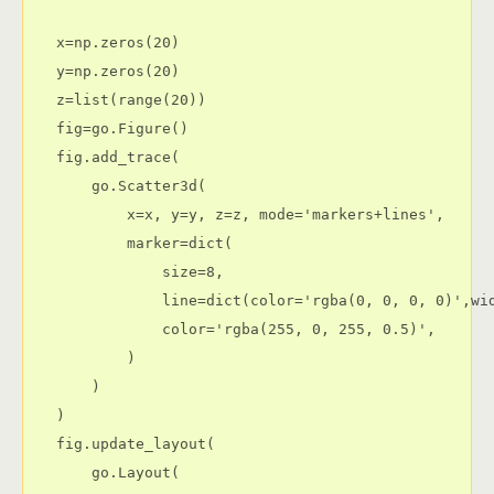
x=np.zeros(20)

y=np.zeros(20)

z=list(range(20))

fig=go.Figure()

fig.add_trace(

    go.Scatter3d(

        x=x, y=y, z=z, mode='markers+lines',

        marker=dict(

            size=8,

            line=dict(color='rgba(0, 0, 0, 0)',wid
            color='rgba(255, 0, 255, 0.5)',

        )

    )

)

fig.update_layout(

    go.Layout(
