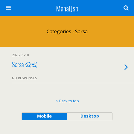
MahalJsp
Categories ›
Sarsa
2023-01-10
Sarsa 公式
NO RESPONSES
Back to top
Mobile
Desktop