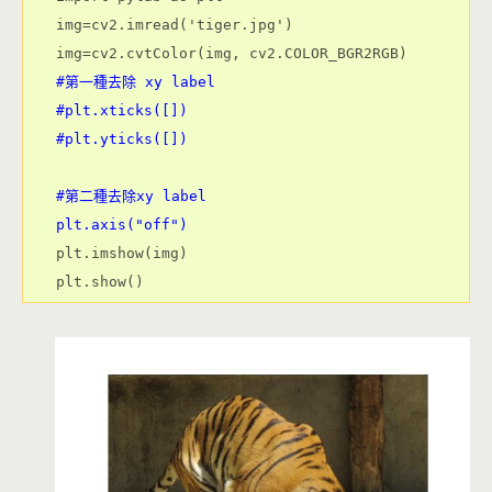
img=cv2.imread('tiger.jpg')

img=cv2.cvtColor(img, cv2.COLOR_BGR2RGB)
#第一種去除 xy label
#plt.xticks([])
#第二種去除xy label
plt.axis("off")
plt.imshow(img)
