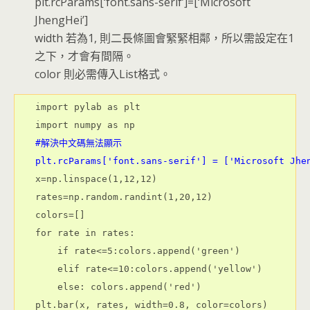
plt.rcParams[‘font.sans-serif’]=[‘Microsoft
JhengHei’]
width 若為1, 則二長條圖會緊緊相鄰，所以需設定在1
之下，才會有間隔。
color 則必需傳入List格式。
import pylab as plt

#解決中文碼無法顯示
plt.rcParams['font.sans-serif'] = ['Microsoft Jhe
x=np.linspace(1,12,12)

rates=np.random.randint(1,20,12)

colors=[]

for rate in rates:

    if rate<=5:colors.append('green')

    elif rate<=10:colors.append('yellow')

    else: colors.append('red')

plt.bar(x, rates, width=0.8, color=colors)
