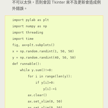
不可以太快，否則會因 Tkinter 來不及更新會造成例
外錯誤。
import pylab as plt

import numpy as np

import threading

import time

fig, ax=plt.subplots()

x = np.random.randint(1, 50, 50)

y = np.random.randint(40, 50, 50)

def runnable():

    while y.sum()!=0:

        for i in range(len(y)):

            if y[i]>0:

                y[i]-=1

        ax.clear()

        ax.set_xlim(0, 50)

        ax.set_ylim(0, 50)
