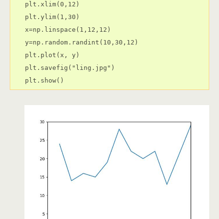
plt.xlim(0,12)

plt.ylim(1,30)

x=np.linspace(1,12,12)

y=np.random.randint(10,30,12)

plt.plot(x, y)

plt.savefig("ling.jpg")
