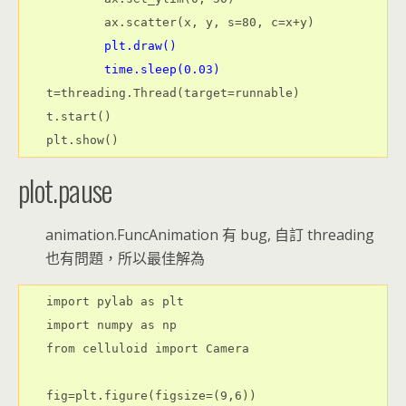
        plt.draw()

        time.sleep(0.03)
t=threading.Thread(target=runnable)

t.start()

plot.pause
animation.FuncAnimation 有 bug, 自訂 threading
也有問題，所以最佳解為
import pylab as plt

import numpy as np

from celluloid import Camera

fig=plt.figure(figsize=(9,6))
