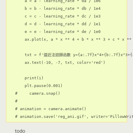
    a = a - learning_rate * da / 1e6

    b = b - learning_rate * db / 1e4

    c = c - learning_rate * dc / 1e3

    d = d - learning_rate * dd / 1e1

    e = e - learning_rate * de / 1e0

    ax.plot(x, a * x ** 4 + b * x ** 3 + c * x ** 
    txt = f'逼近法迴歸函數 y={a:.7f}x^4+{b:.7f}x^3+{c:
    ax.text(-10, -7, txt, color='red')

    print(i)

    plt.pause(0.001)

#     camera.snap()

#

# animation = camera.animate()

todo