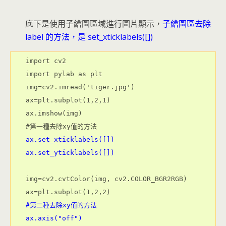
底下是使用子繪圖區域進行圖片顯示，
子繪圖區去除
label 的方法，是 set_xticklabels([])
import cv2

import pylab as plt

img=cv2.imread('tiger.jpg')

ax=plt.subplot(1,2,1)

ax.imshow(img)

ax.set_xticklabels([])

ax.set_yticklabels([])
img=cv2.cvtColor(img, cv2.COLOR_BGR2RGB)

#第二種去除xy值的方法

ax.axis("off")