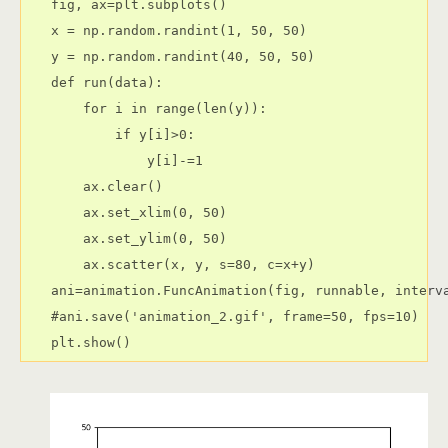
fig, ax=plt.subplots()

x = np.random.randint(1, 50, 50)

y = np.random.randint(40, 50, 50)

def run(data):

    for i in range(len(y)):

        if y[i]>0:

            y[i]-=1

    ax.clear()

    ax.set_xlim(0, 50)

    ax.set_ylim(0, 50)

    ax.scatter(x, y, s=80, c=x+y)

ani=animation.FuncAnimation(fig, runnable, interva
#ani.save('animation_2.gif', frame=50, fps=10)
