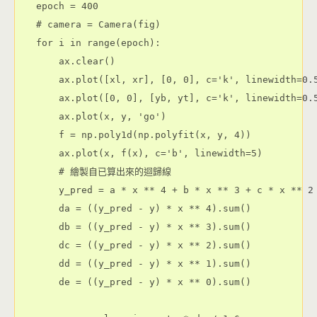
epoch = 400

# camera = Camera(fig)

for i in range(epoch):

    ax.clear()

    ax.plot([xl, xr], [0, 0], c='k', linewidth=0.5
    ax.plot([0, 0], [yb, yt], c='k', linewidth=0.5
    ax.plot(x, y, 'go')

    f = np.poly1d(np.polyfit(x, y, 4))

    ax.plot(x, f(x), c='b', linewidth=5)

    # 繪製自已算出來的迴歸線

    y_pred = a * x ** 4 + b * x ** 3 + c * x ** 2 
    da = ((y_pred - y) * x ** 4).sum()

    db = ((y_pred - y) * x ** 3).sum()

    dc = ((y_pred - y) * x ** 2).sum()

    dd = ((y_pred - y) * x ** 1).sum()

    de = ((y_pred - y) * x ** 0).sum()
