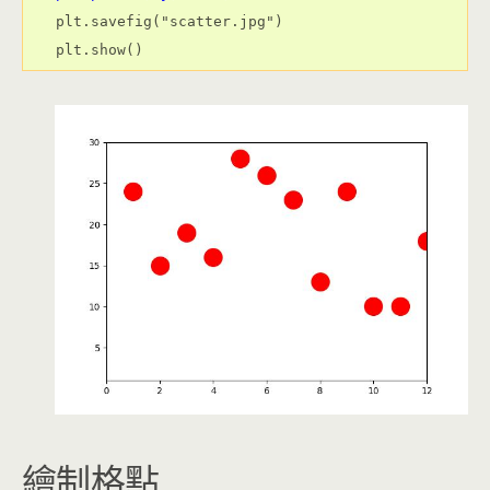
plt.savefig("scatter.jpg")

繪制格點