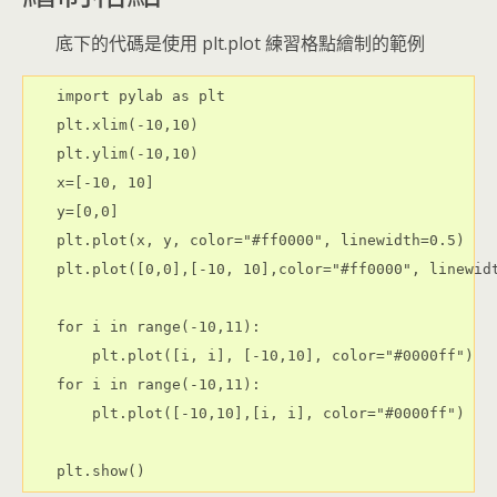
底下的代碼是使用 plt.plot 練習格點繪制的範例
import pylab as plt

plt.xlim(-10,10)

plt.ylim(-10,10)

x=[-10, 10]

y=[0,0]

plt.plot(x, y, color="#ff0000", linewidth=0.5)

plt.plot([0,0],[-10, 10],color="#ff0000", linewidt
for i in range(-10,11):

    plt.plot([i, i], [-10,10], color="#0000ff")

for i in range(-10,11):

    plt.plot([-10,10],[i, i], color="#0000ff")
