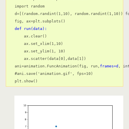
import random

d=[(random.randint(1,10), random.randint(1,10)) fo
def run(data):
    ax.clear()

    ax.set_xlim(1,10)

    ax.set_ylim(1, 10)

    ax.scatter(data[0],data[1])

ani=animation.FuncAnimation(fig, run,
frames=d
, in
#ani.save('animation.gif', fps=10)
