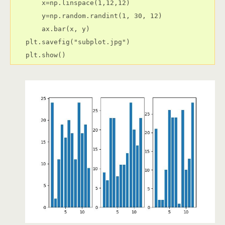
    x=np.linspace(1,12,12)

    y=np.random.randint(1, 30, 12)

    ax.bar(x, y)

plt.savefig("subplot.jpg")
