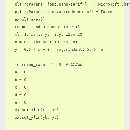
plt.rcParams['font.sans-serif'] = ['Microsoft Jhen
plt.rcParams['axes.unicode_minus'] = False

ax=plt.axes()

rng=np.random.RandomState(1)

xl=-15;xr=15;yb=-8;yt=12;n=20

x = np.linspace(-10, 10, n)

y = 0.5 * x + 3 - rng.randint(-5, 5, n)

learning_rate = 1e-3  # 學習率

a = 0

b = 0

c = 0

d = 0

e = 0

ax.set_xlim(xl, xr)

ax.set_ylim(yb, yt)
