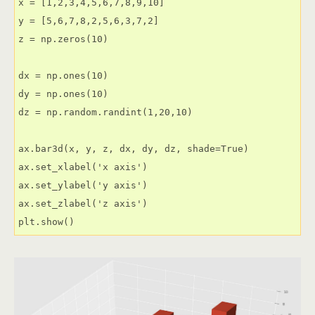
x = [1,2,3,4,5,6,7,8,9,10]

y = [5,6,7,8,2,5,6,3,7,2]

z = np.zeros(10)

dx = np.ones(10)

dy = np.ones(10)

dz = np.random.randint(1,20,10)

ax.bar3d(x, y, z, dx, dy, dz, shade=True)

ax.set_xlabel('x axis')

ax.set_ylabel('y axis')

ax.set_zlabel('z axis')
