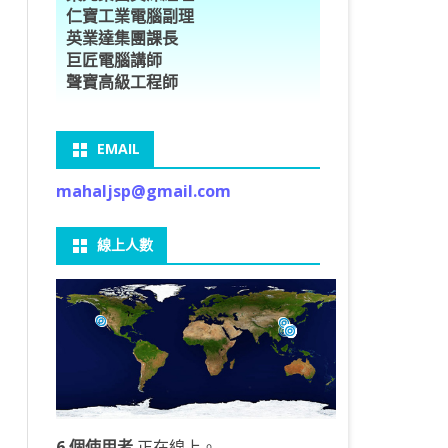
仁寶工業電腦副理
O車牌辨識
型5種花卉
ORFLOW安裝
數
習簡介
DE & EXTENDS
BCAM
SECURE CODING -7
多執行緒
英業達集團課長
巨匠電腦講師
V8自訂美金模型
E OBJECT DETECTION
型17種花卉
ORFLOW 2 基本語法
PY 多階迴歸線逼近法
ARNING 一維走法
 跨站請求攻擊
ET傳送影像
礎
JDBC – 5
THREADING LOCAL
聲寶高級工程師
V8視窗專案
自訂模型
9 特徵
常用函數
驟
ARNING 迷宮走法
入系統
M SAVE VIDEO
RM & QTDESIGNER
ON 製作縮圖
LOCALIZTION – 8
分散式處理
EMAIL
RFLOW SERVING
路風格轉換
OR 陣列
型訓練
A 公式
O & FAIL2BAN
錄器
窗
視器
NGLWIDGET
ANNOTATIONS – 6
mahaljsp@gmail.com
9口罩判定
 TF 版
測及辨識
鍊
窗
 BARCODE
ENGL基礎
ON MAGICK
畫
件
支
線上人數
6 圖片瀏覽
碼
LEWIDGET
L PORT
WIDGET
HON物件導向實例
6 個使用者
正在線上。