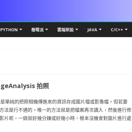
Skip
to
PYTHON
樹莓派
雲端架設
JAVA
C/C++
content
DROID 環境安裝
PYTHON 初階
VS 簡介及基礎
UBUNTU MATE FOR PI 4
MICROSOFT WINDOWS
PYTHON 環境安裝
JAVA 基礎
C++初階
WIN10
本架構
LITE FOR ANDROID
數學PYTHON圖解
IF 決策分析
基本檔案操作
PI OS SERVER
網路概論
VSCODE & PYTHON
線性代數
JAVA 進階
C++進階
HYPER-
基礎篇
YOUT
SQL FOR ANDROID
初階
PYTHON 進階
C# 迴圈
C# 多執行緒
PDF
RASPBERRY FFMEPG
第五章 畫面元件
UBUNTU
PYTHON FOR LINUX
PYTHON 物件導向
VSCODE 建立 JAVA 專案
C++物件導
HYPER-
IP簡介
UBUNT
類別語
幕自轉
CARD權限
進階
PYSIDE6 視窗
C# 陣列
上傳檔案到 WEB SERVER
WPF PRINTDIALOG
WPF UI
UBUNTU OFFICAL FOR PI 4
第六章 事件
第十三章 PREFERENCE
直播伺服器
基本語法
NUMPY
QT 基礎
WPF簡介
JAVA 資料庫
C++ APCS
WSL
IP分享
UBUNT
OBS安
物件與
NUMPY
geAnalysis 拍照
按鈕 CUSTOM BUTTON
K 更新機制
高階
PYTHON MYSQL
方法與函數
背景服務 WINDOWS SERVICE
列印流程
WPF RESOURCE
基礎執行緒
RASPBIAN FOR PI4
第七章 SPINNER 與 LISTVIEW
第十四章 SQLITE
VIEWPAGER
資料庫
條件判斷
線性代數
啟動與結束視窗
資料庫簡介
WPF GRID
封裝資源檔
JAVA 視窗
RTF82
UBUNTU
RESTRI
MYSQL
封裝EN
蒙地卡羅
Capture 只是單純的把照相機傳進來的資訊存成圖片檔或影像檔。但若要
DROID 權限
S訊號
DROID常用項目
爬蟲程式
C# 終極密碼
BITMAPIMAGE
FLOWDOCUMENT製作
WPF CHART
TASK.RUN
DATASET 與 DATATABLE
WOA FOR PI4
第八章 對話方框 ALERTDIALOG
第十五章 FRAGMENT
網路程式設計
UI與執行緒
WORDPRESS
迴圈
PANDAS
按鈕事件及訊息視窗
MYSQL-CONNECTOR-PYTHON
何謂爬蟲
XAML 容器
WPF多國語系(LOCALIZATIO
圖表製作
JAVA THREAD
DNS 原
NGINX 
RESTRI
MARIA
WNMP/
PYTH
基礎統
PAND
方法是行不通的。唯一的方法就是把檔案再次讀入，然後進行修
案後門程式
MERAX
DROID OPENGL ES
資料視覺化
ADB 控制範例
引擎抽離
C# 列印功能
C# YOUTUBE 下載
委派與事件
資料庫連線
CSI CAMERA
CAMERAX 簡介
第九章 資源檔
第十六章 SERVICE與執行緒
DRAWER
MAPBOX FOR ANDROID
第一章 OPENGL ES2 基礎概念
PHP & VSCODE
資料型態
MATPLOTLIB基礎
猜拳遊戲
關聯式資料庫
HTML簡介
資料表格式
WPF 選單
CPU效能顯示
JAVA API
OSI七層
DNS
RESTRI
MSSQL
WORDP
單雙向
PANDA
影片呢，一錄就好幾分鐘或好幾小時，根本沒機會對圖片進行處
DROID 執行緒
OTENCODER
DROID發佈
AI 視覺辨識
JUST MY CODE
NPOI 匯出 EXCEL
C# MSSQL
C# 物件導向說明
PRINTER設定
相機預覽
ROOTENCODER簡介
第十章 頁面選單
第十七章 相簿實作
SURFACEVIEW
BLUETOOTH CHAT
第二章 GLSURFACEVIEW
GENERATE SIGNED APK
GIT
LIST & TUPLE
線性回歸
執行緒與回調
大型資料庫
CSS
DATAFRAME
AI簡介
畫面切換
JAVAWEB
電腦撥接 
UBUNT
RESTRI
WORD
WINDO
類別方
OPENP