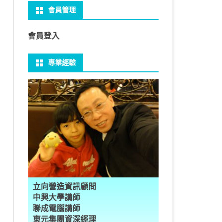
會員管理
 NO-IP
CTED CONTENT
PRESS常用外掛
礎操作
性
FRAME 與 MYSQL
CV 基礎
PER 模型 – 影片內崁字幕
介面
THREAD YIELD
集合
GRADLE 專案
建立新專案
樹狀圖分析
MYSQL 基本語法
MSSQL語法
U 防火牆
 直播伺服器
PRESS強化留言板
用指令
多型
型
H RECOGNITION
匿名類別 ANONYMOUS
THREAD WAIT
字串處理
MAVEN 專案
物件代管 IOC DI BEAN
1Z0-819 考試規則
邏輯運算子
SQL INJECTION
預存程序
會員登入
U VSFTPD
ESS 執行 JS PHP
案加入 GIT
數
理
 與OPENCV
識模型
房價預測
JAVA LAMBDA
THREAD其他
例外處理
JSP/JSTL
JAVA DATA TYPES – 28
全域方法
MYSQL SCHEMA
專業經驗
 MAIL SERVER
RESS內崁PHP
案加入 GIT
數
ON 抽象類別
JSON
換
T LEARN簡介
NESS
ORD2VEC
其他特殊類別
THREAD API
JAVA 檔案與目錄
JAVA SERVLET
CONTROLLING FLOW – 20
雜七雜八
建立資料表
ID 專案加入 GIT
編程
承
L
圖
量機SVM
識基礎知識
 OUTLIER FACTOR
量化
歸線逼近法
JAVA 基本I/O
SERVLET 載入模板
OBJECT-ORIENTED – 71
設計模式
子查詢
ER 設定
數
SLOTS
GIO & BYTESIO
ANS詳解
GHTFACE 人臉辨識
AL NETWORK
群後的房價
巴斷詞
數與微積分
YUI 安裝設定
第十章 物件操作
TOMCAT SESSION
EXCEPTION – 15
FINAL
VIEW
RVER
數
PERTY
示式
W
分析PCA
 人臉辨識
T詳解
數偏微分
AGE-TURBO WORKFLOW
N MNIST
件
JAVA FILE I/O NIO.2
JAKARTA UPLOAD FILE
ARRAYS AND COLLECTIONS – 28
JAVA 打包
TRIGGERS
DA
性
統操作
徵
作 – 影片人臉偵測
立與訓練
RCH基礎
量化
RCH 微分
風格
 GAN HORSE2ZEBRA
RESPONSE
LOCALIZATION
STREAMS AND LAMBDA – 37
PREPARED STATEMENT
AL FUNCTION
K
NE手勢辨識
多層感知器
 PYTORCH 版
 安裝
NIZER字典
最小值
RENDER
享器架設伺服器
L簡介
JDK MODULARIZATION – 18
STORED ROUTINES
立向營造資訊顧問
RATOR
AKE
 資料集
習簡介
 情緒偵測
PP
207W架設伺服器
CONCURRENCY – 7
行程與執行緒
中興大學講師
聯成電腦講師
果模型
原理
9辨識
 黃金分析
 OPTIMIZER
原理
步規畫
JAVA I/O API – 11
多行程
東元集團資深經理