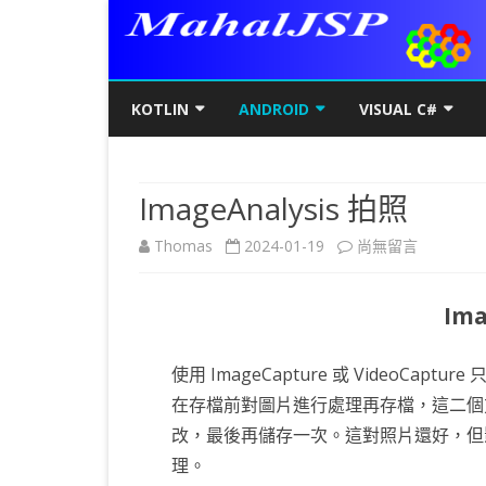
KOTLIN
ANDROID
VISUAL C#
KOTLIN基礎
初階
KOTLIN 基本語法
C#初階
AN
ImageAnalysis 拍照
KOTLIN進階
進階
空值NULL SAFETY
KOTLIN 類別
C#進階
基
SQ
在
Thomas
2024-01-19
尚無留言
KOTLIN視窗
JAVA版
條件控制
GET/SET及權限
KOTLIN 視窗設定
C#列印
LA
MY
AJ
〈ImageAnalysis
KOTLIN WEB
KOTLIN 迴圈
全域變數
JAVAFX 視窗專案
KOTLIN WEB 環境架設
WPF
螢
SD
AJ
Ima
拍
KOTLIN 陣列
DATA CLASS
SWING UI DESIGNER
C# 執行緒
自訂
AP
AJ
照〉
使用 ImageCapture 或 Video
KOTLIN 函數
二元樹BINARY TREE
打包成 JAR 檔
C# MSSQL
AN
GP
AN
中
在存檔前對圖片進行處理再存檔，這二個
KOTLIN 高階函數
KOTLIN 繼承
C# 與 MYSQL
專
CA
AN
改，最後再儲存一次。這對照片還好，但
理。
KOTLIN 介面
C#物件導向
AN
RO
AN