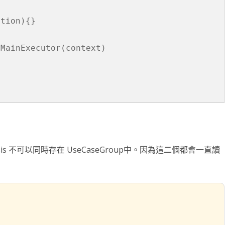
滑塊破解
tion){}

SCRAPY 非前端動態
MainExecutor(context)

nalysis 不可以同時存在 UseCaseGroup中。因為這二個都會一直讀
。