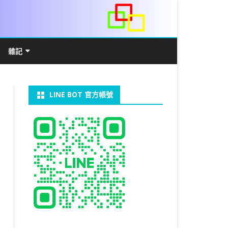
雜記
/WIN11安裝詳解
常見數學公式
電算機概論
開發環境
LINE BOT 官方帳號
V LINUX
FFMEPG 推播
JAVA 環境及專案開啟
自訂資料型態及資料結構
C++ IO及運算子
第七章 指標
向
V WINDOWS
U 設定
法
中藥
JAVA 基本語法
類別與建構子
IF 決策分析
第八章 結構，列舉型別，二元樹
第十章 物件導向封裝(一)
器架設伺服器
U 安裝 CUDA
裝設定
類別變數
 & CUPY
NIKON P1000
決策分析- IF
繼承 INHERITANCE
JDBC
C 迴圈
第九章 檔案讀寫
第十一章 物件導向封裝(二)
定時K彈
實物拍攝
07W架設伺服器
 MYSQL 8.0
CTED CONTENT
CAPSULATION
 NP 版
八字
迴圈LOOP
PACKAGE
MYSQL FOR JAVA
JAVAFX 專案設定
蒙地卡羅求 PI 值
專案製作
第十二章 繼承與多型
棒球遊戲
MYSQL8.X 安裝
拍攝技巧
八字查詢表
N)
理
與 SSL
CTED CONTENT
DB
WORDPRESS/SSL
ON 建構子
計學
AS 基本格式
私人記事
JAVA 陣列
權限
MYSQL PYTHON 化
JAVA FX 猜拳遊戲
執行緒基礎
C 陣列
第十三章 OPENCV
秘密差
LOCK TABLE
手機WIFI助理
陰陽
RESTRICTED CONTENT
CTED CONTENT
RESS 安裝及設定
連結及二元樹
S 與 EXCEL
JAVA 方法
多型
JAVA FX 計數器
THREAD SYNCHRONIZED
泛型
C 函式
STATIC 變數的用法
基地台
MYSQL中文亂碼
MSSQL SERVER 安裝設定
手機遙控
RESTRICTED CONTENT
ADSL
U SSH
CTED CONTENT
PRESS頁面設定
WS 安裝 GIT
法
YXL 與 EXCEL
抽象類別
JAVA FX 打磚塊
THREAD JOIN
STREAM
JAVA WEB 環境設定
數字龍捲風
MYSQL 日期格式
資料備份與還原
RESTRICTED CONTENT