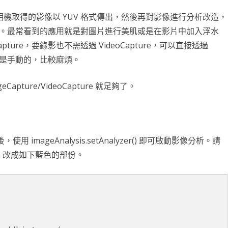
NDLER
BRTC
STOM SDK
AI 深度學習
CLICKONCE 發行
FILEDIALOG
C# CLASS
OPENCV 環境架設
GPIO PYTHON
RESTRICTED CONTENT
RESTRICTED CONTENT
WEBRTC簡介
第十一章 INTENT
第十八章 NOTIFICATION
BLUETOOTH
ANDROID常用項目
第三章 TEXTUREVIEW
ANDROID 反組譯及混淆
EXPORT TO JAR
DEBIAN 安裝及設定
DICT & SET
插值法INTERPOLATE
PYSIDE6 打磚塊
JAVASCRIPT
MATPLOTLIB詳解
OPENCV
語音辨識
DATAGRID
SPRING BOOT
樹莓派環境設定
UBUNTU
RESTRI
WORD
GIT 基
物件屬
DATA
OPEN
WHIS
不斷的把相機取得的影像以 YUV 格式傳出，然後再對影像進行分析改造，
。最常看到的應用就是對圖片進行美肌或是在影片中加入浮水
DROID 常用查詢
DROID MAPBOX
DROID圖表
財經分析
C# 爬蟲
LISTBOX
C# 繼承
WEBCAM
C# OPENGL TEAPOT
樹莓派 ANDROID 編譯
IMAGECAPTURE 拍照
RESTRICTED CONTENT
RESTRICTED CONTENT
MAPBOX 簡介
第十九章 BROADCASTRECEIVER
RELATIVELAYOUT 錨點
自動更新APP
第四章 EFFECTFACTORY
RELEASE TO GOOGLE PLAY
EXPORT TO AAR
安裝MPANDROIDCHART SDK
VMWARE 安裝及設定
字串及編碼
流水帳與樞紐分析
WNMP/WORDPRESS/SSL
24節氣動畫
OCR文字辨識
COLAB
資料取得
WPF DIALOG
JAVA 11 – 1Z0-819 模擬考
點亮LED
UBUNT
NGINX
WORD
GIT 常
繼承與
色彩模
SPEEC
ture，要錄影也不需透過 VideoCapture，可以直接透過
DJANGO
保留設定值
C# 抽象類別
OPENGL 環境安裝
VIDEOCAPTURE 錄影
RESTRICTED CONTENT
RESTRICTED CONTENT
DISPLAY USER’S LOCATION
HELLO WORLD
第二十章 APPWIDGET
安裝APK
第五章 GL_TEXTURE
JAVA DOC
折線圖 LINECHART
ARCH LINUX
PYTHON 函數
XML解析
網站壓力測試
24節氣計算
聊天機器人 OLLAMA
房價預測
DASH – 股市看盤
DJANGO FOR WINDOWS
WEBBROWSER
JAVA MISC
輕觸開關
UBUNT
WORDPR
VS 新專
基本函
例外處
PYQT
語音辨
波士頓
只不過是手動的，比較麻煩。
案
LINEBOT
WPF繪圖
C# 介面
SERIAL PORT
IMAGEANALYSIS 拍照
RESTRICTED CONTENT
RESTRICTED CONTENT
ANNOTATION
JNI 資料型態與傳送
ANDROID 猜拳遊戲
第二十一章 GOOGLE MAP
BARCODE 掃瞄
OPENGL ES2 繪制圖檔
長條圖 BARCHART
CHROME 遠端桌面連線
時間格式
PYTHON 進階其它
前端與後端
SEABORN海生圖
SCIKIT LEARN
NLP
K 線 – CANDLESTICK
DJANGO WEB FOR LINUX
LINE BOT 簡介
C# XML 讀寫
超音波測距模組
UBUNTU
WORDP
VS 舊專
進階函
PYTH
序列化與
幾何變
SCIKI
SKEW
NLP W
ture/VideoCapture 就足夠了。
PYTHON 模擬考
C# 圖片
C# 多型
RESTRICTED CONTENT
RESTRICTED CONTENT
RESTRICTED CONTENT
VIEW ANNOTATION
X264 ANDROID
IMAGEVIEW
GLSL內建變數
AUTOCAD安裝破解移除
檔案及目錄
AJAX
CHARTIFY
人臉辨識
損失函數
ASGI
DJANGO WEBHOOK
ITS 模擬考
使用者控制項
LCD1602
SAMBA
ANDRO
函數式
多重繼
PYKM
影像繪
支持向
AI辨
LOCAL
英文向
多階迴
PYTHON 其它
身份証產生器
神奇寶貝物件導向
MEDIACODEC 音頻編碼
RESTRICTED CONTENT
RESTRICTED CONTENT
MAPBOX EVENT
FFMPEG ANDROID
IIS架設
模組化
REQUEST套件
BOKEH
手寫辨識
AI 生成 – COMFYUI
WAGTAIL CMS
推播訊息
TQC模擬考
LINUX PYTHON
動態新增 GRID
SERVO 伺服馬達
PRINT
高階函
白名單 
STRIN
濾鏡
K-ME
INSI
NEUR
刪除離
中文結
線性代
COMF
BING MAP FOR WPF
MEDIAMUXER 儲存 MP4
RESTRICTED CONTENT
RESTRICTED CONTENT
9.0版基本元件
資料庫帳密解決方案
PLOTLY-EXPRESS
CUDA安裝
生成對抗網路
新增網頁
一般訊息
包裝成EXE檔
PAGE UNLOAD EVENT
步進馬達
GIT SE
返回函
@PRO
正規表
PILLO
主成份
DLIB
MNIS
文字雲
損失函
Z-IM
DCGA
靜態文
p 後，使用 imageAnalysis.setAnalyzer() 即可啟動影像分析。請
amera 改成如下藍色的部份。
浮水印 WATERMARK
RESTRICTED CONTENT
MAPBOX GEOJSON
BS4 爬取小說
PLOTLY
PYTORCH
KAGGLE FRUITS
網路概論
模版訊息
PDF 報表列印
SNORT
LAMB
特殊屬
作業系
影像特
專案實
模型建
PYTO
中文向
PYTO
吉卜力
CYCLE
HTTP
IP簡介
自訂 MAPVIEW 類別
簡繁體轉換
PLOTLY 子繪圖區
YOLO
YOLACT
網頁 LAYOUT
FLASK WEBHOOK
PYTHON VIRTUAL KEYBOARD
PARTI
列舉
集合
自訂SD
CVZO
MLP
蒙地卡羅
YOLO
TOKE
函數的
載入模板
IP分
HTM
REQUESTS 下載與上傳圖片
PLOTLY 黃金分析
物件偵測
KAGGLE 房價預測
模板標籤
NGROK
建立安裝檔 – NSIS
DECO
多工
DEEPF
COCO
機器學
LSTM
學習率
網頁 A
RTF8
CSS
台灣股市分析
PLOTLY 台灣股市分析
VGG19
股票線性迴歸預測
DJANGO & MYSQL
PYINSTALLER 內崁圖片
自訂水
CNN
VGG1
LSTM
優化器 –
DNS 
網頁初