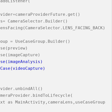
addListener(

台銀黃金儲摺
MAPBOX WITH PLOTLY
TENSORFLOW
AI 強化學習
DNS
WEBCAM
YOL
VGG16
自定模
TENS
懲罰函
強化學
INCLU
啟動WE
vider=cameraProviderFuture.get()

SELENIUM IDE
IGRAPH
鐵達尼號生存預測
安全防護
PYQT6 視窗
YOLO
GOOGL
自定模
TENS
NUM
Q LE
CSRF
SOCK
QT 基
s= CameraSelector.Builder()

ensFacing(CameraSelector.LENS_FACING_BACK)

SELENIUM
汽車儀錶板
BARCODE 製作與辨識
GOOGLE SMTP 發送信件
PYTHON 專案
YOLO
GOD
VGG1
TF2 
模型步
Q LE
會員登
WEBCA
PYCHA
PYTH
台灣彩券
車牌辨識
WEBSOCKET
OPENGL
TENSO
神經網
TENS
車牌模
特徵
SARS
DJANG
行車記
啟動視
圖片檢
QOPE
oup = UseCaseGroup.Builder()

se(preview)

超新星資料爬取
PLOTLY及圖片顯示
IMAGEMAGICK
VGG1
蒙地卡羅
車牌偵
馬可夫
訊息視
一維條碼
PYOP
PYTH
YOUTUBE 下載
影像縮圖
動態規
按鈕事
天干地
se(imageAnalysis)

eCase(videoCapture)
英文字典
PYTHON 上傳圖片
PYQT
摩斯密
FACEBOOK 影片下載
GALLERY
QTAB
SERIA
vider.unbindAll()

FFMPEG-PYTHON
股市分析
QLIST
meraProvider.bindToLifecycle(

經緯度轉地址
DJANGO MAPBOX
PYT
xt as MainActivity,cameraLens,useCaseGroup

SELENIUM爬取圖片