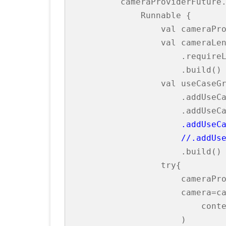
        cameraProviderFuture.
            Runnable {

                val cameraPro
                val cameraLen
                    .requireL
                    .build()

                val useCaseGr
                    .addUseCa
                    .addUseCa
                    //.addUs
                    .build()

                try{

                    cameraPro
                    camera=ca
                        conte
                    )
