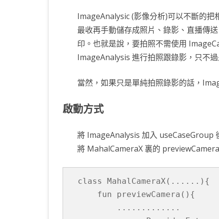
KOTLIN 匿名物件
C# OPENCV
HA
WE
CU
ImageAnalysic (影像分析)可以
最收再手動儲存成照片、錄影、直播傳送
KOTLIN 抽象類別
C# 其它
AN
AN
AN
印。也就是說，要拍照不需使用 ImageCap
KOTLIN 例外處理
JNI
ImageAnalysis 進行拍照跟錄影，
THREAD與LAMBDA
專
當然，如果只是單純拍照錄影的話，ImageCap
啟動方式
將 ImageAnalysis 加入 useCaseGrou
將 MahalCameraX 裏的 previewC
class MahalCameraX(......){

    fun previewCamera(){

        .............
