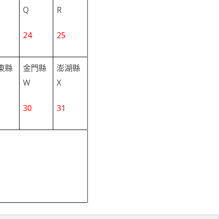
Q
R
台銀黃金儲摺
MAPBOX WITH PLOTLY
TENSORFLOW
AI 強化學習
DNS
WEBCAM
YOL
VGG16
自定模
TENS
懲罰函
強化學
INCLU
啟動WE
24
25
SELENIUM IDE
IGRAPH
鐵達尼號生存預測
安全防護
PYQT6 視窗
YOLO
GOOGL
自定模
TENS
NUM
Q LE
CSRF
SOCK
QT 基
SELENIUM
汽車儀錶板
BARCODE 製作與辨識
GOOGLE SMTP 發送信件
PYTHON 專案
YOLO
GOD
VGG1
TF2 
模型步
Q LE
會員登
WEBCA
PYCHA
PYTH
東縣
金門縣
澎湖縣
台灣彩券
車牌辨識
WEBSOCKET
OPENGL
TENSO
神經網
TENS
車牌模
特徵
SARS
DJANG
行車記
啟動視
圖片檢
QOPE
W
X
超新星資料爬取
PLOTLY及圖片顯示
IMAGEMAGICK
VGG1
蒙地卡羅
車牌偵
馬可夫
訊息視
一維條碼
PYOP
PYTH
30
31
YOUTUBE 下載
影像縮圖
動態規
按鈕事
天干地
英文字典
PYTHON 上傳圖片
PYQT
摩斯密
FACEBOOK 影片下載
GALLERY
QTAB
SERIA
FFMPEG-PYTHON
股市分析
QLIST
經緯度轉地址
DJANGO MAPBOX
PYT
SELENIUM爬取圖片