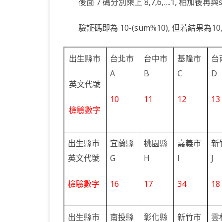
後面 7 碼分別乘上 8,7,6,….1, 相加後再
中
KOTLIN 匿名物件
C# OPENCV
HA
WE
CU
驗証碼即為 10-(sum%10), 但若結果為1
KOTLIN 抽象類別
C# 其它
AN
AN
AN
KOTLIN 例外處理
JNI
出生縣市
台北市
台中市
基隆市
台
A
B
C
D
THREAD與LAMBDA
專
英文代號
10
11
12
13
檢驗數字
出生縣市
宜蘭縣
桃園縣
嘉義市
新
英文代號
G
H
I
J
檢驗數字
16
17
34
18
出生縣市
南投縣
彰化縣
新竹市
雲