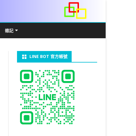
雜記
/WIN11安裝詳解
常見數學公式
電算機概論
開發環境
LINE BOT 官方帳號
V LINUX
FFMEPG 推播
JAVA 環境及專案開啟
自訂資料型態及資料結構
C++ IO及運算子
第七章 指標
向
V WINDOWS
U 設定
法
中藥
JAVA 基本語法
類別與建構子
IF 決策分析
第八章 結構，列舉型別，二元樹
第十章 物件導向封裝(一)
器架設伺服器
U 安裝 CUDA
裝設定
類別變數
 & CUPY
NIKON P1000
決策分析- IF
繼承 INHERITANCE
JDBC
C 迴圈
第九章 檔案讀寫
第十一章 物件導向封裝(二)
定時K彈
實物拍攝
07W架設伺服器
 MYSQL 8.0
CTED CONTENT
CAPSULATION
 NP 版
八字
迴圈LOOP
PACKAGE
MYSQL FOR JAVA
JAVAFX 專案設定
蒙地卡羅求 PI 值
專案製作
第十二章 繼承與多型
棒球遊戲
MYSQL8.X 安裝
拍攝技巧
八字查詢表
N)
理
與 SSL
CTED CONTENT
DB
WORDPRESS/SSL
ON 建構子
計學
AS 基本格式
私人記事
JAVA 陣列
權限
MYSQL PYTHON 化
JAVA FX 猜拳遊戲
執行緒基礎
C 陣列
第十三章 OPENCV
秘密差
LOCK TABLE
手機WIFI助理
陰陽
RESTRICTED CONTENT
CTED CONTENT
RESS 安裝及設定
連結及二元樹
S 與 EXCEL
JAVA 方法
多型
JAVA FX 計數器
THREAD SYNCHRONIZED
泛型
C 函式
STATIC 變數的用法
基地台
MYSQL中文亂碼
MSSQL SERVER 安裝設定
手機遙控
RESTRICTED CONTENT
ADSL
U SSH
CTED CONTENT
PRESS頁面設定
WS 安裝 GIT
法
YXL 與 EXCEL
抽象類別
JAVA FX 打磚塊
THREAD JOIN
STREAM
JAVA WEB 環境設定
數字龍捲風
MYSQL 日期格式
資料備份與還原
RESTRICTED CONTENT