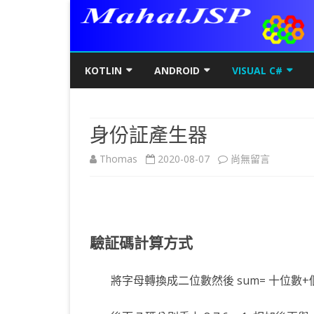
KOTLIN
ANDROID
VISUAL C#
KOTLIN基礎
初階
KOTLIN 基本語法
C#初階
AN
身份証產生器
KOTLIN進階
進階
空值NULL SAFETY
KOTLIN 類別
C#進階
基
SQ
在
Thomas
2020-08-07
尚無留言
KOTLIN視窗
JAVA版
條件控制
GET/SET及權限
KOTLIN 視窗設定
C#列印
LA
MY
AJ
〈身
KOTLIN WEB
KOTLIN 迴圈
全域變數
JAVAFX 視窗專案
KOTLIN WEB 環境架設
WPF
螢
SD
AJ
份
KOTLIN 陣列
DATA CLASS
SWING UI DESIGNER
C# 執行緒
自訂
AP
AJ
証
驗証碼計算方式
KOTLIN 函數
二元樹BINARY TREE
打包成 JAR 檔
C# MSSQL
AN
GP
AN
產
KOTLIN 高階函數
KOTLIN 繼承
C# 與 MYSQL
專
CA
AN
將字母轉換成二位數然後 sum= 十位數+
生
KOTLIN 介面
C#物件導向
AN
RO
AN
器〉