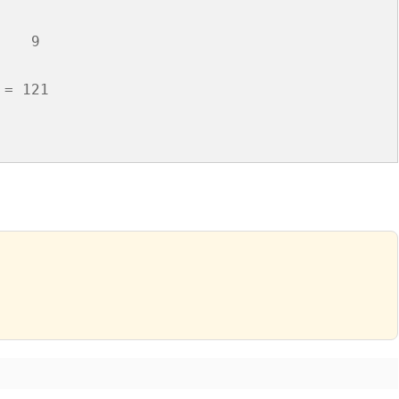
滑塊破解
   9

   

SCRAPY 非前端動態
= 121
