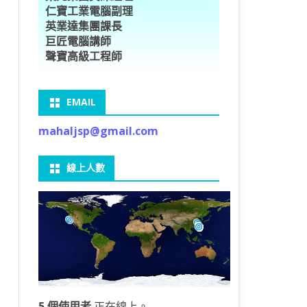
仁寶工業電腦副理
O車牌辨識
型5種花卉
ORFLOW安裝
數
習簡介
DE & EXTENDS
BCAM
SECURE CODING -7
多執行緒
英業達集團課長
巨匠電腦講師
V8自訂美金模型
E OBJECT DETECTION
型17種花卉
ORFLOW 2 基本語法
PY 多階迴歸線逼近法
ARNING 一維走法
 跨站請求攻擊
ET傳送影像
礎
JDBC – 5
THREADING LOCAL
聲寶高級工程師
V8視窗專案
自訂模型
9 特徵
常用函數
驟
ARNING 迷宮走法
入系統
M SAVE VIDEO
RM & QTDESIGNER
ON 製作縮圖
LOCALIZTION – 8
分散式處理
EMAIL
RFLOW SERVING
路風格轉換
OR 陣列
型訓練
A 公式
O & FAIL2BAN
錄器
窗
視器
NGLWIDGET
ANNOTATIONS – 6
mahaljsp@gmail.com
9口罩判定
 TF 版
測及辨識
鍊
窗
 BARCODE
ENGL基礎
ON MAGICK
畫
件
支
線上人數
6 圖片瀏覽
碼
LEWIDGET
L PORT
WIDGET
HON物件導向實例
5 個使用者
正在線上。