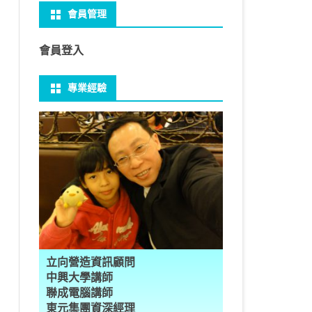
會員管理
 NO-IP
CTED CONTENT
PRESS常用外掛
礎操作
性
FRAME 與 MYSQL
CV 基礎
PER 模型 – 影片內崁字幕
介面
THREAD YIELD
集合
GRADLE 專案
建立新專案
樹狀圖分析
MYSQL 基本語法
MSSQL語法
U 防火牆
 直播伺服器
PRESS強化留言板
用指令
多型
型
H RECOGNITION
匿名類別 ANONYMOUS
THREAD WAIT
字串處理
MAVEN 專案
物件代管 IOC DI BEAN
1Z0-819 考試規則
邏輯運算子
SQL INJECTION
預存程序
會員登入
U VSFTPD
ESS 執行 JS PHP
案加入 GIT
數
理
 與OPENCV
識模型
房價預測
JAVA LAMBDA
THREAD其他
例外處理
JSP/JSTL
JAVA DATA TYPES – 28
全域方法
MYSQL SCHEMA
專業經驗
 MAIL SERVER
RESS內崁PHP
案加入 GIT
數
ON 抽象類別
JSON
換
T LEARN簡介
NESS
ORD2VEC
其他特殊類別
THREAD API
JAVA 檔案與目錄
JAVA SERVLET
CONTROLLING FLOW – 20
雜七雜八
建立資料表
ID 專案加入 GIT
編程
承
L
圖
量機SVM
識基礎知識
 OUTLIER FACTOR
量化
歸線逼近法
JAVA 基本I/O
SERVLET 載入模板
OBJECT-ORIENTED – 71
設計模式
子查詢
ER 設定
數
SLOTS
GIO & BYTESIO
ANS詳解
GHTFACE 人臉辨識
AL NETWORK
群後的房價
巴斷詞
數與微積分
YUI 安裝設定
第十章 物件操作
TOMCAT SESSION
EXCEPTION – 15
FINAL
VIEW
RVER
數
PERTY
示式
W
分析PCA
 人臉辨識
T詳解
數偏微分
AGE-TURBO WORKFLOW
N MNIST
件
JAVA FILE I/O NIO.2
JAKARTA UPLOAD FILE
ARRAYS AND COLLECTIONS – 28
JAVA 打包
TRIGGERS
DA
性
統操作
徵
作 – 影片人臉偵測
立與訓練
RCH基礎
量化
RCH 微分
風格
 GAN HORSE2ZEBRA
RESPONSE
LOCALIZATION
STREAMS AND LAMBDA – 37
PREPARED STATEMENT
AL FUNCTION
K
NE手勢辨識
多層感知器
 PYTORCH 版
 安裝
NIZER字典
最小值
RENDER
享器架設伺服器
L簡介
JDK MODULARIZATION – 18
STORED ROUTINES
立向營造資訊顧問
RATOR
AKE
 資料集
習簡介
 情緒偵測
PP
207W架設伺服器
CONCURRENCY – 7
行程與執行緒
中興大學講師
聯成電腦講師
果模型
原理
9辨識
 黃金分析
 OPTIMIZER
原理
步規畫
JAVA I/O API – 11
多行程
東元集團資深經理