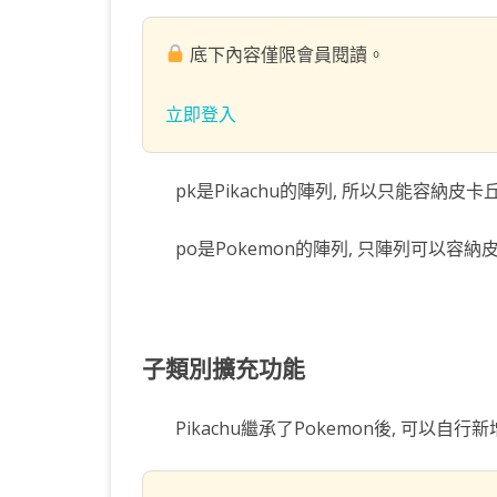
KOTLIN 匿名物件
C# OPENCV
HA
WE
CU
底下內容僅限會員閱讀。
KOTLIN 抽象類別
C# 其它
AN
AN
AN
立即登入
KOTLIN 例外處理
JNI
THREAD與LAMBDA
專
pk是Pikachu的陣列, 所以只能容納皮
po是Pokemon的陣列, 只陣列可以容納
子類別擴充功能
Pikachu繼承了Pokemon後, 可以自行新增