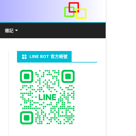
雜記
/WIN11安裝詳解
常見數學公式
電算機概論
開發環境
LINE BOT 官方帳號
V LINUX
FFMEPG 推播
JAVA 環境及專案開啟
自訂資料型態及資料結構
C++ IO及運算子
第七章 指標
向
V WINDOWS
U 設定
法
中藥
JAVA 基本語法
類別與建構子
IF 決策分析
第八章 結構，列舉型別，二元樹
第十章 物件導向封裝(一)
器架設伺服器
U 安裝 CUDA
裝設定
類別變數
 & CUPY
NIKON P1000
決策分析- IF
繼承 INHERITANCE
JDBC
C 迴圈
第九章 檔案讀寫
第十一章 物件導向封裝(二)
定時K彈
實物拍攝
07W架設伺服器
 MYSQL 8.0
CTED CONTENT
CAPSULATION
 NP 版
八字
迴圈LOOP
PACKAGE
MYSQL FOR JAVA
JAVAFX 專案設定
蒙地卡羅求 PI 值
專案製作
第十二章 繼承與多型
棒球遊戲
MYSQL8.X 安裝
拍攝技巧
八字查詢表
N)
理
與 SSL
CTED CONTENT
DB
WORDPRESS/SSL
ON 建構子
計學
AS 基本格式
私人記事
JAVA 陣列
權限
MYSQL PYTHON 化
JAVA FX 猜拳遊戲
執行緒基礎
C 陣列
第十三章 OPENCV
秘密差
LOCK TABLE
手機WIFI助理
陰陽
RESTRICTED CONTENT
CTED CONTENT
RESS 安裝及設定
連結及二元樹
S 與 EXCEL
JAVA 方法
多型
JAVA FX 計數器
THREAD SYNCHRONIZED
泛型
C 函式
STATIC 變數的用法
基地台
MYSQL中文亂碼
MSSQL SERVER 安裝設定
手機遙控
RESTRICTED CONTENT
ADSL
U SSH
CTED CONTENT
PRESS頁面設定
WS 安裝 GIT
法
YXL 與 EXCEL
抽象類別
JAVA FX 打磚塊
THREAD JOIN
STREAM
JAVA WEB 環境設定
數字龍捲風
MYSQL 日期格式
資料備份與還原
RESTRICTED CONTENT