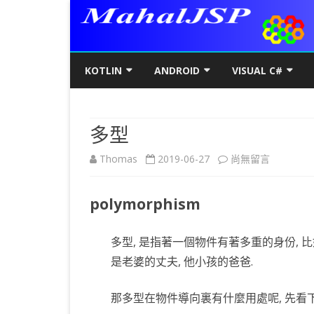
KOTLIN
ANDROID
VISUAL C#
KOTLIN基礎
初階
KOTLIN 基本語法
C#初階
AN
多型
KOTLIN進階
進階
空值NULL SAFETY
KOTLIN 類別
C#進階
基
SQ
在
Thomas
2019-06-27
尚無留言
KOTLIN視窗
JAVA版
條件控制
GET/SET及權限
KOTLIN 視窗設定
C#列印
LA
MY
AJ
〈多
KOTLIN WEB
KOTLIN 迴圈
全域變數
JAVAFX 視窗專案
KOTLIN WEB 環境架設
WPF
螢
SD
AJ
polymorphism
型〉
KOTLIN 陣列
DATA CLASS
SWING UI DESIGNER
C# 執行緒
自訂
AP
AJ
中
多型, 是指著一個物件有著多重的身份, 比
KOTLIN 函數
二元樹BINARY TREE
打包成 JAR 檔
C# MSSQL
AN
GP
AN
是老婆的丈夫, 他小孩的爸爸.
KOTLIN 高階函數
KOTLIN 繼承
C# 與 MYSQL
專
CA
AN
那多型在物件導向裏有什麼用處呢, 先看
KOTLIN 介面
C#物件導向
AN
RO
AN