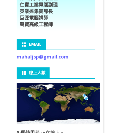
仁寶工業電腦副理
O車牌辨識
型5種花卉
ORFLOW安裝
數
習簡介
DE & EXTENDS
BCAM
SECURE CODING -7
多執行緒
英業達集團課長
巨匠電腦講師
V8自訂美金模型
E OBJECT DETECTION
型17種花卉
ORFLOW 2 基本語法
PY 多階迴歸線逼近法
ARNING 一維走法
 跨站請求攻擊
ET傳送影像
礎
JDBC – 5
THREADING LOCAL
聲寶高級工程師
V8視窗專案
自訂模型
9 特徵
常用函數
驟
ARNING 迷宮走法
入系統
M SAVE VIDEO
RM & QTDESIGNER
ON 製作縮圖
LOCALIZTION – 8
分散式處理
EMAIL
RFLOW SERVING
路風格轉換
OR 陣列
型訓練
A 公式
O & FAIL2BAN
錄器
窗
視器
NGLWIDGET
ANNOTATIONS – 6
mahaljsp@gmail.com
9口罩判定
 TF 版
測及辨識
鍊
窗
 BARCODE
ENGL基礎
ON MAGICK
畫
件
支
線上人數
6 圖片瀏覽
碼
LEWIDGET
L PORT
WIDGET
HON物件導向實例
8 個使用者
正在線上。