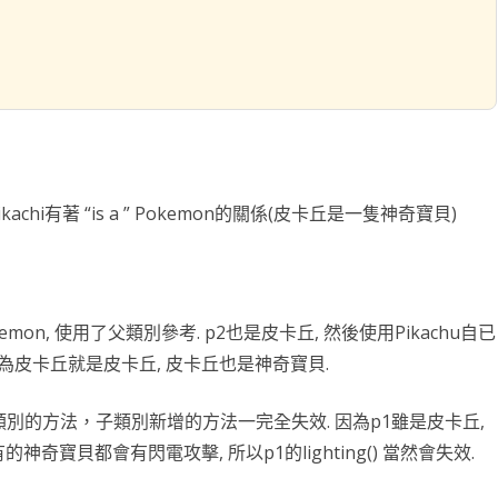
台銀黃金儲摺
MAPBOX WITH PLOTLY
TENSORFLOW
AI 強化學習
DNS
WEBCAM
YOL
VGG16
自定模
TENS
懲罰函
強化學
INCLU
啟動WE
SELENIUM IDE
IGRAPH
鐵達尼號生存預測
安全防護
PYQT6 視窗
YOLO
GOOGL
自定模
TENS
NUM
Q LE
CSRF
SOCK
QT 基
SELENIUM
汽車儀錶板
BARCODE 製作與辨識
GOOGLE SMTP 發送信件
PYTHON 專案
YOLO
GOD
VGG1
TF2 
模型步
Q LE
會員登
WEBCA
PYCHA
PYTH
台灣彩券
車牌辨識
WEBSOCKET
OPENGL
TENSO
神經網
TENS
車牌模
特徵
SARS
DJANG
行車記
啟動視
圖片檢
QOPE
ikachi有著 “is a ” Pokemon的關係(皮卡丘是一隻神奇寶貝)
超新星資料爬取
PLOTLY及圖片顯示
IMAGEMAGICK
VGG1
蒙地卡羅
車牌偵
馬可夫
訊息視
一維條碼
PYOP
PYTH
YOUTUBE 下載
影像縮圖
動態規
按鈕事
天干地
英文字典
PYTHON 上傳圖片
PYQT
摩斯密
mon, 使用了父類別參考. p2也是皮卡丘, 然後使用Pikachu自已
FACEBOOK 影片下載
GALLERY
QTAB
SERIA
因為皮卡丘就是皮卡丘, 皮卡丘也是神奇寶貝.
FFMPEG-PYTHON
股市分析
QLIST
類別的方法，子類別新增的方法一完全失效. 因為p1雖是皮卡丘,
經緯度轉地址
DJANGO MAPBOX
PYT
奇寶貝都會有閃電攻擊, 所以p1的lighting() 當然會失效.
SELENIUM爬取圖片