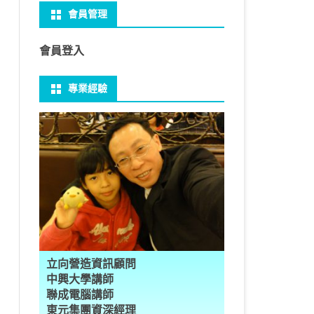
會員管理
 NO-IP
CTED CONTENT
PRESS常用外掛
礎操作
性
FRAME 與 MYSQL
CV 基礎
PER 模型 – 影片內崁字幕
介面
THREAD YIELD
集合
GRADLE 專案
建立新專案
樹狀圖分析
MYSQL 基本語法
MSSQL語法
U 防火牆
 直播伺服器
PRESS強化留言板
用指令
多型
型
H RECOGNITION
匿名類別 ANONYMOUS
THREAD WAIT
字串處理
MAVEN 專案
物件代管 IOC DI BEAN
1Z0-819 考試規則
邏輯運算子
SQL INJECTION
預存程序
會員登入
U VSFTPD
ESS 執行 JS PHP
案加入 GIT
數
理
 與OPENCV
識模型
房價預測
JAVA LAMBDA
THREAD其他
例外處理
JSP/JSTL
JAVA DATA TYPES – 28
全域方法
MYSQL SCHEMA
專業經驗
 MAIL SERVER
RESS內崁PHP
案加入 GIT
數
ON 抽象類別
JSON
換
T LEARN簡介
NESS
ORD2VEC
其他特殊類別
THREAD API
JAVA 檔案與目錄
JAVA SERVLET
CONTROLLING FLOW – 20
雜七雜八
建立資料表
ID 專案加入 GIT
編程
承
L
圖
量機SVM
識基礎知識
 OUTLIER FACTOR
量化
歸線逼近法
JAVA 基本I/O
SERVLET 載入模板
OBJECT-ORIENTED – 71
設計模式
子查詢
ER 設定
數
SLOTS
GIO & BYTESIO
ANS詳解
GHTFACE 人臉辨識
AL NETWORK
群後的房價
巴斷詞
數與微積分
YUI 安裝設定
第十章 物件操作
TOMCAT SESSION
EXCEPTION – 15
FINAL
VIEW
RVER
數
PERTY
示式
W
分析PCA
 人臉辨識
T詳解
數偏微分
AGE-TURBO WORKFLOW
N MNIST
件
JAVA FILE I/O NIO.2
JAKARTA UPLOAD FILE
ARRAYS AND COLLECTIONS – 28
JAVA 打包
TRIGGERS
DA
性
統操作
徵
作 – 影片人臉偵測
立與訓練
RCH基礎
量化
RCH 微分
風格
 GAN HORSE2ZEBRA
RESPONSE
LOCALIZATION
STREAMS AND LAMBDA – 37
PREPARED STATEMENT
AL FUNCTION
K
NE手勢辨識
多層感知器
 PYTORCH 版
 安裝
NIZER字典
最小值
RENDER
享器架設伺服器
L簡介
JDK MODULARIZATION – 18
STORED ROUTINES
立向營造資訊顧問
RATOR
AKE
 資料集
習簡介
 情緒偵測
PP
207W架設伺服器
CONCURRENCY – 7
行程與執行緒
中興大學講師
聯成電腦講師
果模型
原理
9辨識
 黃金分析
 OPTIMIZER
原理
步規畫
JAVA I/O API – 11
多行程
東元集團資深經理