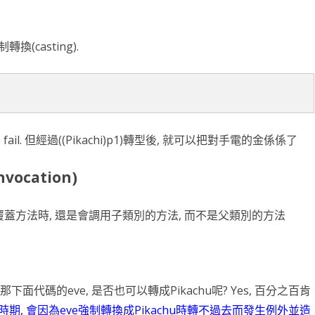
滑塊破解
換(casting).
SCRAPY 非前端動態
ile fail. 但經過((Pikachi)p1)轉型後, 就可以把對手電的金係係了
vocation)
蓋方法時, 還是會調用子類別的方法, 而不是父類別的方法
, 那下面代碼的eve, 是否也可以轉成Pikachu呢? Yes, 百分之百肯
時期, 會因為eve強制轉換成Pikachu時轉不過去而發生例外並造