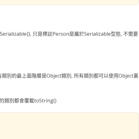
a.io.Serializable{}, 只是標註Person是屬於Serializable型態, 不需要
有類別的最上面階層是Object類別, 所有類別都可以使用Object裏
份的類別都會覆載toString()