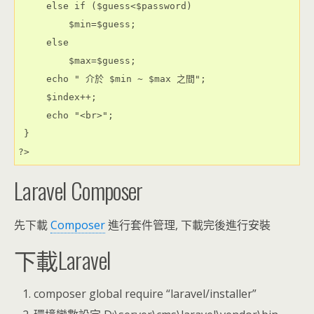
     else if ($guess<$password)

         $min=$guess;

     else

         $max=$guess;

     echo " 介於 $min ~ $max 之間";

     $index++;

     echo "<br>";

 }

?>
Laravel Composer
先下載
Composer
進行套件管理, 下載完後進行安裝
下載Laravel
composer global require “laravel/installer”