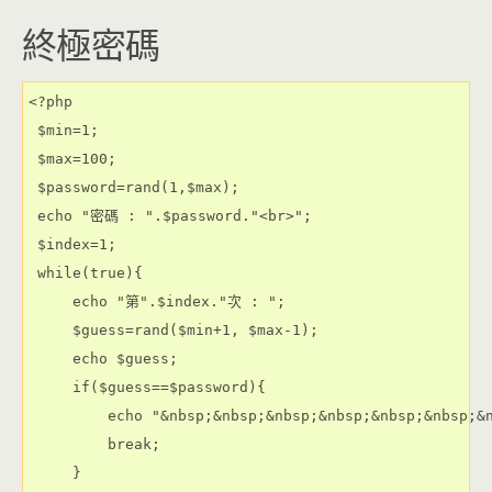
終極密碼
<?php

 $min=1;

 $max=100;

 $password=rand(1,$max);

 echo "密碼 : ".$password."<br>";

 $index=1;

 while(true){

     echo "第".$index."次 : ";

     $guess=rand($min+1, $max-1);

     echo $guess;

     if($guess==$password){

         echo "&nbsp;&nbsp;&nbsp;&nbsp;&nbsp;&nbsp;&n
         break;

     }
