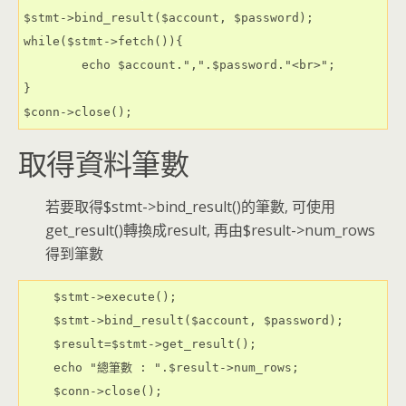
$stmt->bind_result($account, $password);

while($stmt->fetch()){

	echo $account.",".$password."<br>";

}

$conn->close();
取得資料筆數
若要取得$stmt->bind_result()的筆數, 可使用
get_result()轉換成result, 再由$result->num_rows
得到筆數
 $stmt->execute();

 $stmt->bind_result($account, $password);

 $result=$stmt->get_result();

 echo "總筆數 : ".$result->num_rows;

 $conn->close();