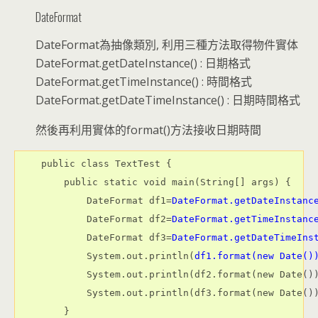
DateFormat
DateFormat為抽像類別, 利用三種方法取得物件實体
DateFormat.getDateInstance() : 日期格式
DateFormat.getTimeInstance() : 時間格式
DateFormat.getDateTimeInstance() : 日期時間格式
然後再利用實体的format()方法接收日期時間
    public class TextTest {

        public static void main(String[] args) {

            DateFormat df1=
DateFormat.getDateInstanc
            DateFormat df2=
DateFormat.getTimeInstanc
            DateFormat df3=
DateFormat.getDateTimeIns
            System.out.println(
df1.format(new Date()
            System.out.println(df2.format(new Date())
            System.out.println(df3.format(new Date())
        }
