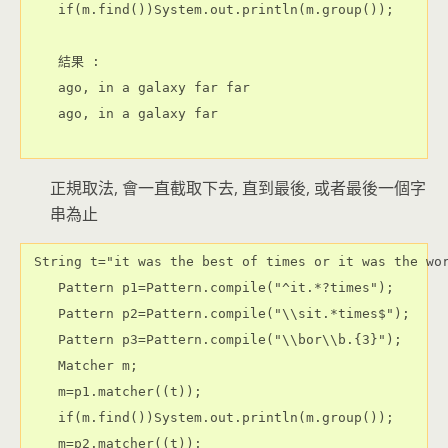
    if(m.find())System.out.println(m.group());

    結果 :

    ago, in a galaxy far far

    ago, in a galaxy far

正規取法, 會一直截取下去, 直到最後, 或者最後一個字
串為止
 String t="it was the best of times or it was the wor
    Pattern p1=Pattern.compile("^it.*?times");

    Pattern p2=Pattern.compile("\\sit.*times$");

    Pattern p3=Pattern.compile("\\bor\\b.{3}");

    Matcher m;

    m=p1.matcher((t));

    if(m.find())System.out.println(m.group());

    m=p2.matcher((t));
