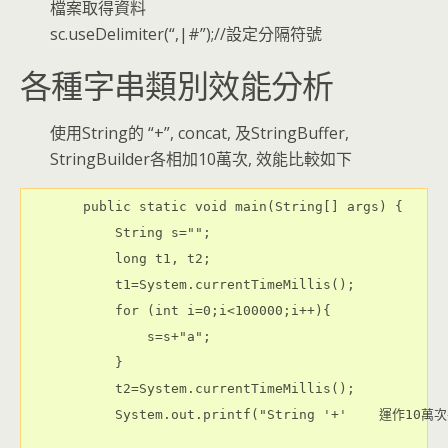
檔案取得資料
sc.useDelimiter(“,|#”);//設定分隔符號
各種字串類別效能分析
使用String的 “+”, concat, 及StringBuffer,
StringBuilder各相加10萬次, 效能比較如下
    public static void main(String[] args) {

        String s="";

        long t1, t2;

        t1=System.currentTimeMillis();

        for (int i=0;i<100000;i++){

            s=s+"a";

        }

        t2=System.currentTimeMillis();

        System.out.printf("String '+'    運作10萬