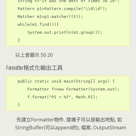
    String t="It was the best of times 50 20";

    Pattern p1=Pattern.compile("\\d\\d");

    Matcher m1=p1.matcher((t));

    while(m1.find()){

        System.out.println(m1.group());

以上會顯示 50 20
Formatter格式化輸出工具
    public static void main(String[] args) {

        Formatter f=new Formatter(System.out);

        f.format("PI = %f", Math.PI);

先建立Formatter物件, 建構子可以是輸出地點, 如
StringBuffer(可以append的), 檔案, OutputStream