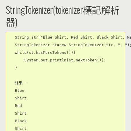
StringTokenizer(tokenizer標記解析
器)
String str="Blue Shirt, Red Shirt, Black Shirt, Ma
StringTokenizer st=new StringTokenizer(str, ", ");
while(st.hasMoreTokens()){

    System.out.println(st.nextToken());

}

結果 :

Blue

Shirt

Red

Shirt

Black

Shirt
