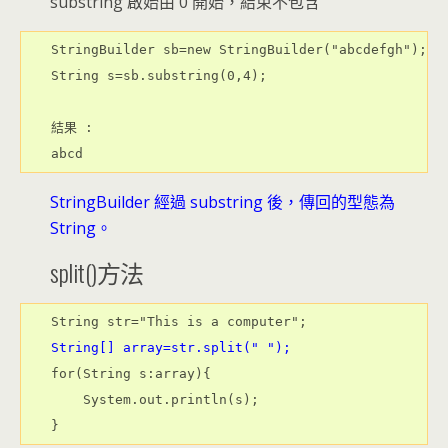
substring 啟始由 0 開始，結束不包含
StringBuilder sb=new StringBuilder("abcdefgh");

String s=sb.substring(0,4);

結果 :

StringBuilder 經過 substring 後，傳回的型態為
String。
split()方法
String[] array=str.split(" ");
for(String s:array){

    System.out.println(s);
