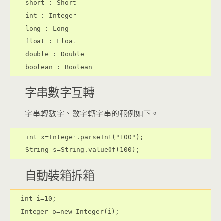
short : Short

int : Integer

long : Long

float : Float

double : Double

boolean : Boolean
字串數字互轉
字串轉數字、數字轉字串的範例如下。
int x=Integer.parseInt("100");

String s=String.valueOf(100);
自動裝箱拆箱
  int i=10;

  Integer o=new Integer(i);
