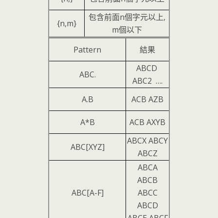
包含前面n個字元以上,
{n,m}
m個以下
Pattern
結果
ABCD
ABC.
ABC2 ….
A.B
ACB AZB
A*B
ACB AXYB
ABCX ABCY
ABC[XYZ]
ABCZ
ABCA
ABCB
ABC[A-F]
ABCC
ABCD