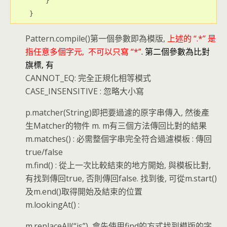
        }

Pattern.compile()第一個參數即為模版,
上述的 “.*” 是
指任意多個字元, 不可以只寫 “*”
.
第二個參數為比對
旗標, 有
CANNOT_EQ: 完全正規化相等模式
CASE_INSENSITIVE : 忽略大小寫
p.matcher(String)即把要過濾的原字串傳入, 然後產
生Matcher的物件 m. m有三個方法傳回比對的結果
m.matches() : 必需整個字串完全符合過濾模板 : 傳回
true/false
m.find() : 從上一次比較結束的地方開始, 與模板比對,
有找到傳回true, 否則傳回false. 找到後, 可從m.start()
及m.end()取得開始及結束的位置
m.lookingAt() :
m.replaceAll(“is”), 會先使用find的方式找到模版的字,