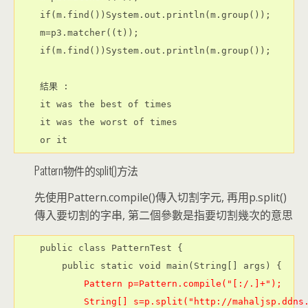
    if(m.find())System.out.println(m.group());

    m=p3.matcher((t));

    if(m.find())System.out.println(m.group());

    結果 : 

    it was the best of times

    it was the worst of times

    or it
Pattern物件的split()方法
先使用Pattern.compile()傳入切割字元, 再用p.split()
傳入要切割的字串, 第二個參數是指要切割幾次的意思
    public class PatternTest {

        public static void main(String[] args) {

Pattern p=Pattern.compile("[:/.]+");
 String[] s=p.split("http://mahaljsp.ddns