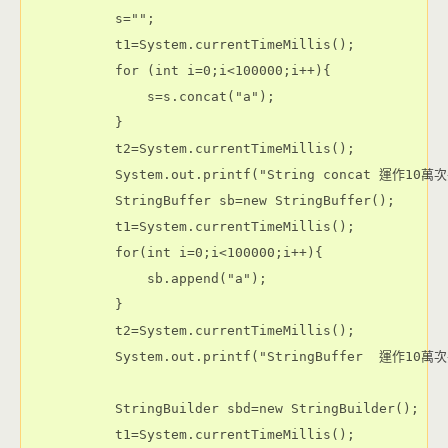
        s="";

        t1=System.currentTimeMillis();

        for (int i=0;i<100000;i++){

            s=s.concat("a");

        }

        t2=System.currentTimeMillis();

        System.out.printf("String concat 運作10萬
        StringBuffer sb=new StringBuffer();

        t1=System.currentTimeMillis();

        for(int i=0;i<100000;i++){

            sb.append("a");

        }

        t2=System.currentTimeMillis();

        System.out.printf("StringBuffer  運作10萬
        StringBuilder sbd=new StringBuilder();

        t1=System.currentTimeMillis();
