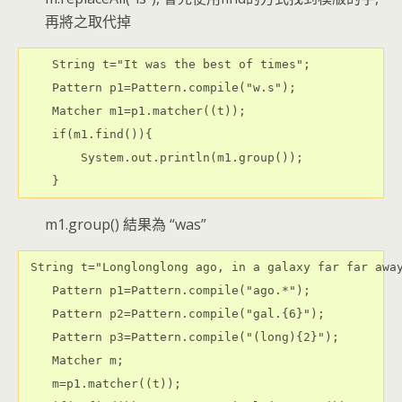
再將之取代掉
    String t="It was the best of times";

    Pattern p1=Pattern.compile("w.s");

    Matcher m1=p1.matcher((t));

    if(m1.find()){

        System.out.println(m1.group());

m1.group() 結果為 “was”
 String t="Longlonglong ago, in a galaxy far far away
    Pattern p1=Pattern.compile("ago.*");

    Pattern p2=Pattern.compile("gal.{6}");

    Pattern p3=Pattern.compile("(long){2}");

    Matcher m;

    m=p1.matcher((t));
