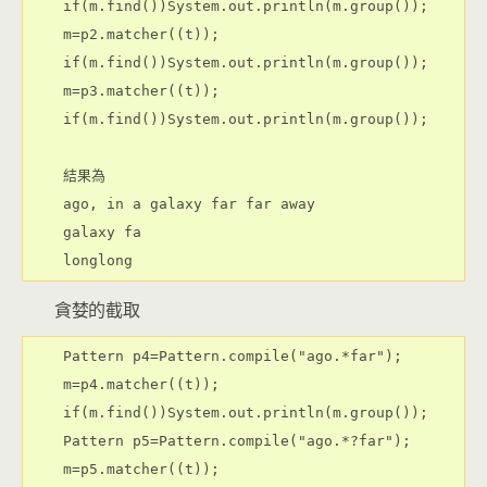
    if(m.find())System.out.println(m.group());

    m=p2.matcher((t));

    if(m.find())System.out.println(m.group());

    m=p3.matcher((t));

    if(m.find())System.out.println(m.group());

    結果為

    ago, in a galaxy far far away

    galaxy fa

    longlong
貪婪的截取
    Pattern p4=Pattern.compile("ago.*far");

    m=p4.matcher((t));

    if(m.find())System.out.println(m.group());       
    Pattern p5=Pattern.compile("ago.*?far");

    m=p5.matcher((t));
