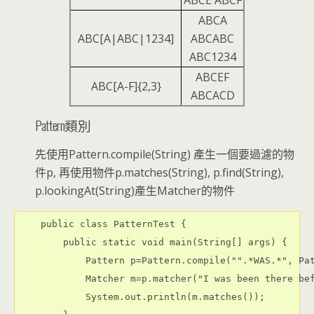
ABCE ABCF
ABCA
ABC[A|ABC|1234]
ABCABC
ABC1234
ABCEF
ABC[A-F]{2,3}
ABCACD
Pattern類別
先使用Pattern.compile(String) 產生一個要過濾的物
件p, 再使用物件p.matches(String), p.find(String),
p.lookingAt(String)產生Matcher的物件
    public class PatternTest {

        public static void main(String[] args) {

            Pattern p=Pattern.compile("".*WAS.*", Pat
            Matcher m=p.matcher("I was been there bef
            System.out.println(m.matches());
