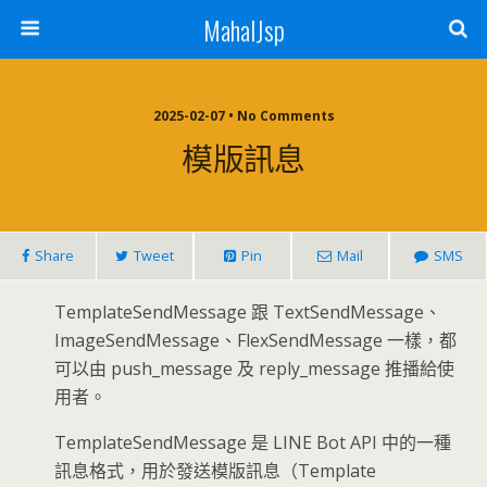
MahalJsp
2025-02-07 • No Comments
模版訊息
Share
Tweet
Pin
Mail
SMS
TemplateSendMessage 跟 TextSendMessage、
ImageSendMessage、FlexSendMessage 一樣，都
可以由 push_message 及 reply_message 推播給使
用者。
TemplateSendMessage 是 LINE Bot API 中的一種
訊息格式，用於發送模版訊息（Template