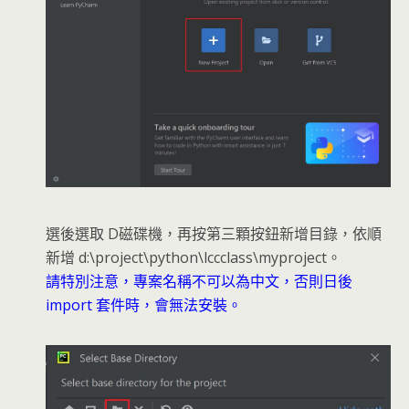
選後選取 D磁碟機，再按第三顆按鈕新增目錄，依順
新增 d:\project\python\lccclass\myproject。
請特別注意，專案名稱不可以為中文，否則日後
import 套件時，會無法安裝。