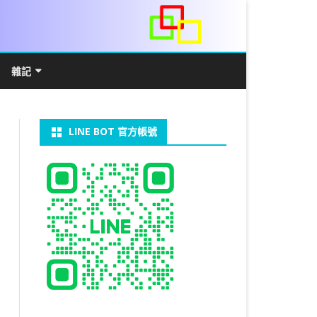
雜記
/WIN11安裝詳解
常見數學公式
電算機概論
開發環境
LINE BOT 官方帳號
V LINUX
FFMEPG 推播
JAVA 環境及專案開啟
自訂資料型態及資料結構
C++ IO及運算子
第七章 指標
向
V WINDOWS
U 設定
法
中藥
JAVA 基本語法
類別與建構子
IF 決策分析
第八章 結構，列舉型別，二元樹
第十章 物件導向封裝(一)
器架設伺服器
U 安裝 CUDA
裝設定
類別變數
 & CUPY
NIKON P1000
決策分析- IF
繼承 INHERITANCE
JDBC
C 迴圈
第九章 檔案讀寫
第十一章 物件導向封裝(二)
定時K彈
實物拍攝
07W架設伺服器
 MYSQL 8.0
CTED CONTENT
CAPSULATION
 NP 版
八字
迴圈LOOP
PACKAGE
MYSQL FOR JAVA
JAVAFX 專案設定
蒙地卡羅求 PI 值
專案製作
第十二章 繼承與多型
棒球遊戲
MYSQL8.X 安裝
拍攝技巧
八字查詢表
N)
理
與 SSL
CTED CONTENT
DB
WORDPRESS/SSL
ON 建構子
計學
AS 基本格式
私人記事
JAVA 陣列
權限
MYSQL PYTHON 化
JAVA FX 猜拳遊戲
執行緒基礎
C 陣列
第十三章 OPENCV
秘密差
LOCK TABLE
手機WIFI助理
陰陽
RESTRICTED CONTENT
CTED CONTENT
RESS 安裝及設定
連結及二元樹
S 與 EXCEL
JAVA 方法
多型
JAVA FX 計數器
THREAD SYNCHRONIZED
泛型
C 函式
STATIC 變數的用法
基地台
MYSQL中文亂碼
MSSQL SERVER 安裝設定
手機遙控
RESTRICTED CONTENT
ADSL
U SSH
CTED CONTENT
PRESS頁面設定
WS 安裝 GIT
法
YXL 與 EXCEL
抽象類別
JAVA FX 打磚塊
THREAD JOIN
STREAM
JAVA WEB 環境設定
數字龍捲風
MYSQL 日期格式
資料備份與還原
RESTRICTED CONTENT