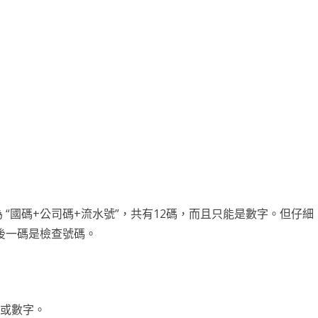
台銀黃金儲摺
MAPBOX WITH PLOTLY
TENSORFLOW
AI 強化學習
DNS
WEBCAM
YOL
VGG16
自定模
TENS
懲罰函
強化學
INCLU
啟動WE
SELENIUM IDE
IGRAPH
鐵達尼號生存預測
安全防護
PYQT6 視窗
YOLO
GOOGL
自定模
TENS
NUM
Q LE
CSRF
SOCK
QT 基
SELENIUM
汽車儀錶板
BARCODE 製作與辨識
GOOGLE SMTP 發送信件
PYTHON 專案
YOLO
GOD
VGG1
TF2 
模型步
Q LE
會員登
WEBCA
PYCHA
PYTH
台灣彩券
車牌辨識
WEBSOCKET
OPENGL
TENSO
神經網
TENS
車牌模
特徵
SARS
DJANG
行車記
啟動視
圖片檢
QOPE
超新星資料爬取
PLOTLY及圖片顯示
IMAGEMAGICK
VGG1
蒙地卡羅
車牌偵
馬可夫
訊息視
一維條碼
PYOP
PYTH
YOUTUBE 下載
影像縮圖
動態規
按鈕事
天干地
英文字典
PYTHON 上傳圖片
PYQT
摩斯密
為 “國碼+公司碼+流水號”，共有12碼，而且只能是數字。但仔細
FACEBOOK 影片下載
GALLERY
QTAB
SERIA
最後一碼是檢查號碼。
FFMPEG-PYTHON
股市分析
QLIST
經緯度轉地址
DJANGO MAPBOX
PYT
母或數字。
SELENIUM爬取圖片