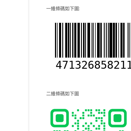
中
一維條碼如下圖:
KOTLIN 匿名物件
C# OPENCV
HA
WE
CU
KOTLIN 抽象類別
C# 其它
AN
AN
AN
KOTLIN 例外處理
JNI
THREAD與LAMBDA
專
二維條碼如下圖