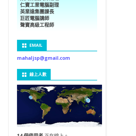
仁寶工業電腦副理
O車牌辨識
型5種花卉
ORFLOW安裝
數
習簡介
DE & EXTENDS
BCAM
SECURE CODING -7
多執行緒
英業達集團課長
巨匠電腦講師
V8自訂美金模型
E OBJECT DETECTION
型17種花卉
ORFLOW 2 基本語法
PY 多階迴歸線逼近法
ARNING 一維走法
 跨站請求攻擊
ET傳送影像
礎
JDBC – 5
THREADING LOCAL
聲寶高級工程師
V8視窗專案
自訂模型
9 特徵
常用函數
驟
ARNING 迷宮走法
入系統
M SAVE VIDEO
RM & QTDESIGNER
ON 製作縮圖
LOCALIZTION – 8
分散式處理
EMAIL
RFLOW SERVING
路風格轉換
OR 陣列
型訓練
A 公式
O & FAIL2BAN
錄器
窗
視器
NGLWIDGET
ANNOTATIONS – 6
mahaljsp@gmail.com
9口罩判定
 TF 版
測及辨識
鍊
窗
 BARCODE
ENGL基礎
ON MAGICK
畫
件
支
線上人數
6 圖片瀏覽
碼
LEWIDGET
L PORT
WIDGET
HON物件導向實例
14 個使用者
正在線上。