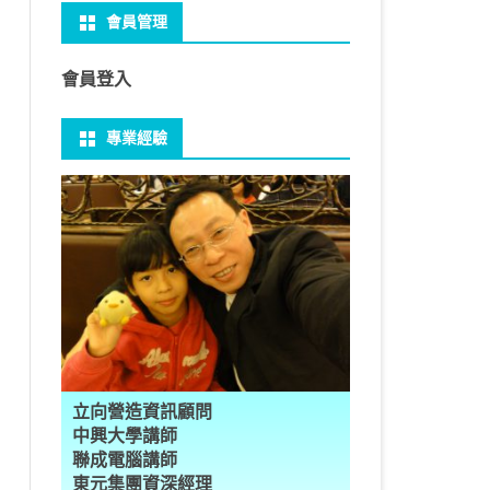
會員管理
 NO-IP
CTED CONTENT
PRESS常用外掛
礎操作
性
FRAME 與 MYSQL
CV 基礎
PER 模型 – 影片內崁字幕
介面
THREAD YIELD
集合
GRADLE 專案
建立新專案
樹狀圖分析
MYSQL 基本語法
MSSQL語法
U 防火牆
 直播伺服器
PRESS強化留言板
用指令
多型
型
H RECOGNITION
匿名類別 ANONYMOUS
THREAD WAIT
字串處理
MAVEN 專案
物件代管 IOC DI BEAN
1Z0-819 考試規則
邏輯運算子
SQL INJECTION
預存程序
會員登入
U VSFTPD
ESS 執行 JS PHP
案加入 GIT
數
理
 與OPENCV
識模型
房價預測
JAVA LAMBDA
THREAD其他
例外處理
JSP/JSTL
JAVA DATA TYPES – 28
全域方法
MYSQL SCHEMA
專業經驗
 MAIL SERVER
RESS內崁PHP
案加入 GIT
數
ON 抽象類別
JSON
換
T LEARN簡介
NESS
ORD2VEC
其他特殊類別
THREAD API
JAVA 檔案與目錄
JAVA SERVLET
CONTROLLING FLOW – 20
雜七雜八
建立資料表
ID 專案加入 GIT
編程
承
L
圖
量機SVM
識基礎知識
 OUTLIER FACTOR
量化
歸線逼近法
JAVA 基本I/O
SERVLET 載入模板
OBJECT-ORIENTED – 71
設計模式
子查詢
ER 設定
數
SLOTS
GIO & BYTESIO
ANS詳解
GHTFACE 人臉辨識
AL NETWORK
群後的房價
巴斷詞
數與微積分
YUI 安裝設定
第十章 物件操作
TOMCAT SESSION
EXCEPTION – 15
FINAL
VIEW
RVER
數
PERTY
示式
W
分析PCA
 人臉辨識
T詳解
數偏微分
AGE-TURBO WORKFLOW
N MNIST
件
JAVA FILE I/O NIO.2
JAKARTA UPLOAD FILE
ARRAYS AND COLLECTIONS – 28
JAVA 打包
TRIGGERS
DA
性
統操作
徵
作 – 影片人臉偵測
立與訓練
RCH基礎
量化
RCH 微分
風格
 GAN HORSE2ZEBRA
RESPONSE
LOCALIZATION
STREAMS AND LAMBDA – 37
PREPARED STATEMENT
AL FUNCTION
K
NE手勢辨識
多層感知器
 PYTORCH 版
 安裝
NIZER字典
最小值
RENDER
享器架設伺服器
L簡介
JDK MODULARIZATION – 18
STORED ROUTINES
立向營造資訊顧問
RATOR
AKE
 資料集
習簡介
 情緒偵測
PP
207W架設伺服器
CONCURRENCY – 7
行程與執行緒
中興大學講師
聯成電腦講師
果模型
原理
9辨識
 黃金分析
 OPTIMIZER
原理
步規畫
JAVA I/O API – 11
多行程
東元集團資深經理