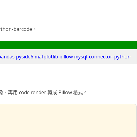
滑塊破解
SCRAPY 非前端動態
on-barcode。
 pandas pyside6 matplotlib pillow mysql-connector-python
像，再用 code.render 轉成 Pillow 格式。