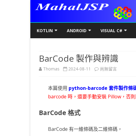
KOTLIN
ANDROID
VISUAL C#
KOTLIN基礎
初階
KOTLIN 基本語法
C#初階
AN
BarCode 製作與辨識
KOTLIN進階
進階
空值NULL SAFETY
KOTLIN 類別
C#進階
基
SQ
在
Thomas
2024-08-11
尚無留言
KOTLIN視窗
JAVA版
條件控制
GET/SET及權限
KOTLIN 視窗設定
C#列印
LA
MY
AJ
〈BarCode
KOTLIN WEB
KOTLIN 迴圈
全域變數
JAVAFX 視窗專案
KOTLIN WEB 環境架設
WPF
螢
SD
AJ
本篇使用
python-barcode 套件製作條
製
KOTLIN 陣列
DATA CLASS
SWING UI DESIGNER
C# 執行緒
自訂
AP
AJ
barcode 時，還要手動安裝 Pillow，否則 
作
KOTLIN 函數
二元樹BINARY TREE
打包成 JAR 檔
C# MSSQL
AN
GP
AN
與
BarCode 格式
KOTLIN 高階函數
KOTLIN 繼承
C# 與 MYSQL
專
CA
AN
辨
BarCode 有一維條碼及二維條碼，
KOTLIN 介面
C#物件導向
AN
RO
AN
識〉