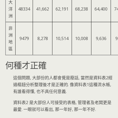
大
洋
48334
41,662
62,191
68,238
64,400
7
洲
非
洲
9479
8,278
10,514
10,008
9,636
9
地
區
何種才正確
這個問題, 大部份的人都會覺是廢話, 當然是資料表2經
過樞鈕分析整理後才是正確的. 像資料表1這種流水帳,
有誰看得懂, 也不具任何意義.
資料表2 是大部份人可接受的表格, 管理者及老闆更是
最愛. 一眼就可以看出, 那一年好, 那一年不好.