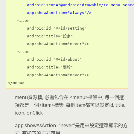
        android:icon="@android:drawable/ic_menu_sear
        app:showAsAction="always"/>
    <item

        android:id="@+id/setting"

        android:title="設定"

        app:showAsAction="never"/>

    <item

        android:id="@+id/about"

        android:title="關於"

        app:showAsAction="never"/>

</menu>
menu資源檔, 必需包含在 <menu>標簽中, 每一個選
項都是一個<item>標簽. 每個item都可以設定id, title,
icon, onClick
app:showAsAction=”never”是用來設定選單顯示的方
式, 有如下的方式可用