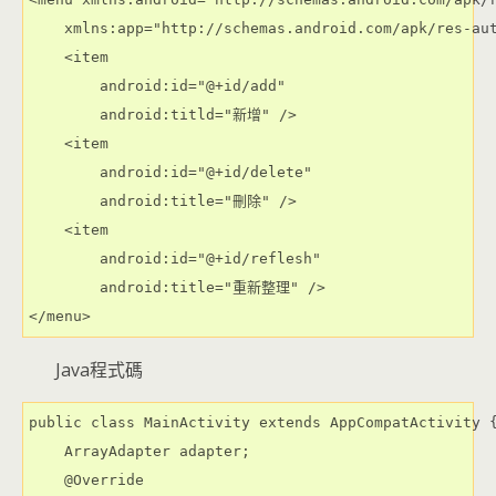
    xmlns:app="http://schemas.android.com/apk/res-aut
    <item

        android:id="@+id/add"

        android:titld="新增" />

    <item

        android:id="@+id/delete"

        android:title="刪除" />

    <item

        android:id="@+id/reflesh"

        android:title="重新整理" />

</menu>
Java程式碼
public class MainActivity extends AppCompatActivity {
    ArrayAdapter adapter;

    @Override
