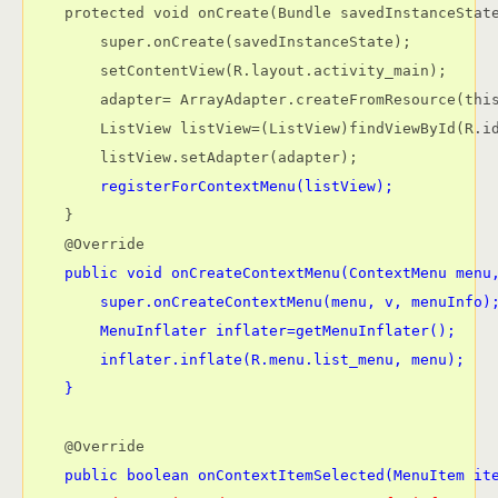
    protected void onCreate(Bundle savedInstanceState
        super.onCreate(savedInstanceState);

        setContentView(R.layout.activity_main);

        adapter= ArrayAdapter.createFromResource(this
        ListView listView=(ListView)findViewById(R.id
        listView.setAdapter(adapter);

registerForContextMenu(listView);
    }

    @Override

public void onCreateContextMenu(ContextMenu menu
        super.onCreateContextMenu(menu, v, menuInfo)
        MenuInflater inflater=getMenuInflater();
        inflater.inflate(R.menu.list_menu, menu);
    }
    @Override

public boolean onContextItemSelected(MenuItem it