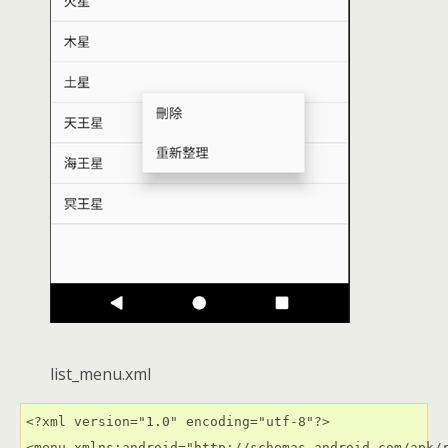
list_menu.xml
<?xml version="1.0" encoding="utf-8"?>

<menu xmlns:android="http://schemas.android.com/apk/r