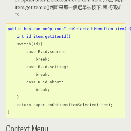
item.getItemId()判斷是那一個選單被按下. 程式碼如
下
public boolean onOptionsItemSelected(MenuItem item) 
int id=item.getItemId();
    switch(id){

        case R.id.search:

            break;

        case R.id.setting:

            break;

        case R.id.about:

            break;

    }

    return super.onOptionsItemSelected(item);

}
Context Menu