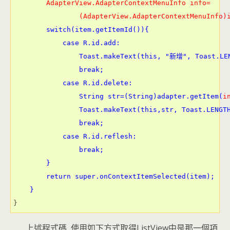
        AdapterView.AdapterContextMenuInfo info=
                (AdapterView.AdapterContextMenuInfo)
        switch(item.getItemId()){

            case R.id.add:
                Toast.makeText(this, "新增", Toast.LEN
                break;
            case R.id.delete:
                String str=(String)adapter.getItem(
i
                Toast.makeText(this,str, Toast.LENGT
                break;
            case R.id.reflesh:
                break;
        }
        return super.onContextItemSelected(item);
    }
}
上述程式碼, 使用如下方式取得ListView中是那一個項