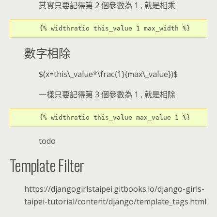
其實只要記得第 2 個參數為 1 , 就是相乘
{% widthratio this_value 1 max_width %}
數字相除
$(x=this\_value*\frac{1}{max\_value})$
一樣只要記得第 3 個參數為 1 , 就是相除
{% widthratio this_value max_value 1 %}
todo
Template Filter
https://djangogirlstaipei.gitbooks.io/django-girls-
taipei-tutorial/content/django/template_tags.html