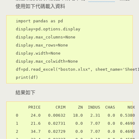
使用如下代碼載入資料
import pandas as pd

display=pd.options.display

display.max_columns=None

display.max_rows=None

display.width=None

display.max_colwidth=None

df=pd.read_excel("boston.xlsx", sheet_name='Sheet1
結果如下
     PRICE      CRIM     ZN  INDUS  CHAS     NOX  
0     24.0   0.00632   18.0   2.31   0.0  0.5380  
1     21.6   0.02731    0.0   7.07   0.0  0.4690  
2     34.7   0.02729    0.0   7.07   0.0  0.4690  