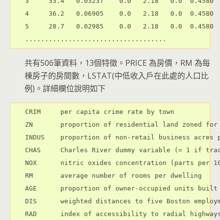
3     33.4   0.03237    0.0   2.18   0.0  0.4580  
4     36.2   0.06905    0.0   2.18   0.0  0.4580  
5     28.7   0.02985    0.0   2.18   0.0  0.4580  
共有506筆資料，13個特徵。PRICE 為房價，RM 為每
棟房子的房間數，LSTAT(中低收入戶在此處的人口比
例)。詳細欄位說明如下
CRIM     per capita crime rate by town

ZN       proportion of residential land zoned for 
INDUS    proportion of non-retail business acres p
CHAS     Charles River dummy variable (= 1 if trac
NOX      nitric oxides concentration (parts per 10
RM       average number of rooms per dwelling

AGE      proportion of owner-occupied units built 
DIS      weighted distances to five Boston employm
RAD      index of accessibility to radial highways